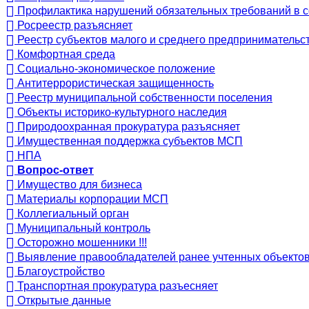
Профилактика нарушений обязательных требований в 
Росреестр разъясняет
Реестр субъектов малого и среднего предпринимательст
Комфортная среда
Социально-экономическое положение
Антитеррористическая защищенность
Реестр муниципальной собственности поселения
Объекты историко-культурного наследия
Природоохранная прокуратура разъясняет
Имущественная поддержка субъектов МСП
НПА
Вопрос-ответ
Имущество для бизнеса
Материалы корпорации МСП
Коллегиальный орган
Муниципальный контроль
Осторожно мошенники !!!
Выявление правообладателей ранее учтенных объекто
Благоустройство
Транспортная прокуратура разъесняет
Открытые данные