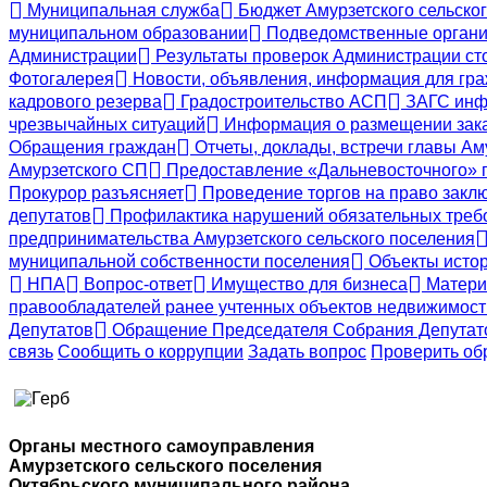
Муниципальная служба
Бюджет Амурзетского сельско
муниципальном образовании
Подведомственные органи
Администрации
Результаты проверок Администрации ст
Фотогалерея
Новости, объявления, информация для гр
кадрового резерва
Градостроительство АСП
ЗАГС инф
чрезвычайных ситуаций
Информация о размещении заказ
Обращения граждан
Отчеты, доклады, встречи главы Ам
Амурзетского СП
Предоставление «Дальневосточного» г
Прокурор разъясняет
Проведение торгов на право заклю
депутатов
Профилактика нарушений обязательных требо
предпринимательства Амурзетского сельского поселения
муниципальной собственности поселения
Объекты истор
НПА
Вопрос-ответ
Имущество для бизнеса
Матери
правообладателей ранее учтенных объектов недвижимост
Депутатов
Обращение Председателя Собрания Депутатов
связь
Сообщить о коррупции
Задать вопрос
Проверить о
Органы местного самоуправления
Амурзетского сельского поселения
Октябрьского муниципального района