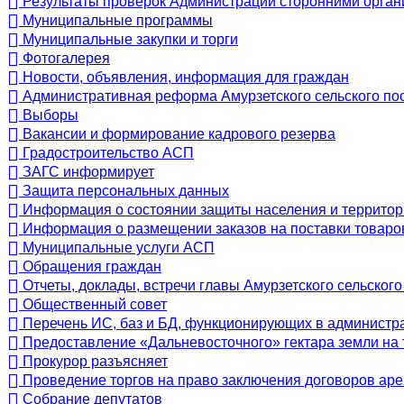
Результаты проверок Администрации сторонними орган
Муниципальные программы
Муниципальные закупки и торги
Фотогалерея
Новости, объявления, информация для граждан
Административная реформа Амурзетского сельского по
Выборы
Вакансии и формирование кадрового резерва
Градостроительство АСП
ЗАГС информирует
Защита персональных данных
Информация о состоянии защиты населения и территор
Информация о размещении заказов на поставки товаров
Муниципальные услуги АСП
Обращения граждан
Отчеты, доклады, встречи главы Амурзетского сельског
Общественный совет
Перечень ИС, баз и БД, функционирующих в администр
Предоставление «Дальневосточного» гектара земли на
Прокурор разъясняет
Проведение торгов на право заключения договоров аре
Собрание депутатов