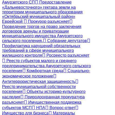
Амурзетского СП
Предоставление
«Дальневосточного» гектара земли на
территории муниципального образования
«Октябрьский муниципальный район»
Еврейской
Прокурор разъясняет
Проведение торгов на право заключения
договоров аренды и приватизации
муниципального имущества Амурзетского
сельского поселения.
Собрание депутатов
Профилактика нарушений обязательных
требований в сфере муниципального
жилищного контроля
Росреестр разъясняет
Реестр субъектов малого и среднего
предпринимательства Амурзетского сельского
поселения
Комфортная среда
Социально-
экономическое положение
Антитеррористическая защищенность
Реестр муниципальной собственности
поселения
Объекты историко-культурного
наследия
Природоохранная прокуратура
разъясняет
Имущественная поддержка
субъектов МСП
НПА
Вопрос-ответ
Имущество для бизнеса
Материалы