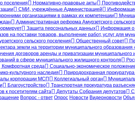
го поселения
Нормативно-правовые акты
Противодейств
зации
СМИ, учреждённые Администрацией
Информацион
оронними организациями в рамках их компетенции
Муници
аждан
Административная реформа Амурзетского сельского
ормирует
Защита персональных данных
Информация о 
ов на поставки товаров, выполнение работ, услуг для му
урзетского сельского поселения
Общественный совет
Пе
ектара земли на территории муниципального образования
чения договоров аренды и приватизации муниципального и
ваний в сфере муниципального жилищного контроля
Рос
Комфортная среда
Социально-экономическое положени
ико-культурного наследия
Природоохранная прокуратура
алы корпорации МСП
Коллегиальный орган
Муниципаль
и
Благоустройство
Транспортная прокуратура разъесня
 к посетителям сайта
Депутаты Собрания депутатов
С
бращение
Вопрос - ответ
Опрос
Новости
Видеоновости
Объя