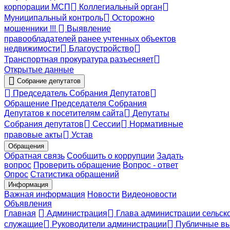
корпорации МСП
Коллегиальный орган
Муниципальный контроль
Осторожно
мошенники !!!
Выявление
правообладателей ранее учтенных объектов
недвижимости
Благоустройство
Транспортная прокуратура разъесняет
Открытые данные
Собрание депутатов
Председатель Собрания Депутатов
Обращение Председателя Собрания
Депутатов к посетителям сайта
Депутаты
Собрания депутатов
Сессии
Нормативные
правовые акты
Устав
Обращения
Обратная связь
Сообщить о коррупции
Задать
вопрос
Проверить обращение
Вопрос - ответ
Опрос
Статистика обращений
Информация
Важная информация
Новости
Видеоновости
Объявления
Главная
Администрация
Глава администрации сельск
служащие
Руководители администрации
Публичные вы