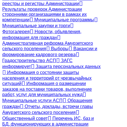
реестры и регистры Администрации
Результаты проверок Администрации
сторонними организациями в рамках их
компетенции
Муниципальные программы
Муниципальные закупки и торги
Фотогалерея
Новости, объявления,
информация для граждан
Административная реформа Амурзетского
сельского поселения
Выборы
Вакансии и
формирование кадрового резерва
Градостроительство АСП
ЗАГС
информирует
Защита персональных данных
Информация о состоянии защиты
населения и территорий от чрезвычайных
ситуаций
Информация о размещении
заказов на поставки товаров, выполнение
работ, услуг для муниципальных нужд
Муниципальные услуги АСП
Обращения
граждан
Отчеты, доклады, встречи главы
Амурзетского сельского поселения
Общественный совет
Перечень ИС, баз и
БД, функционирующих в администрации