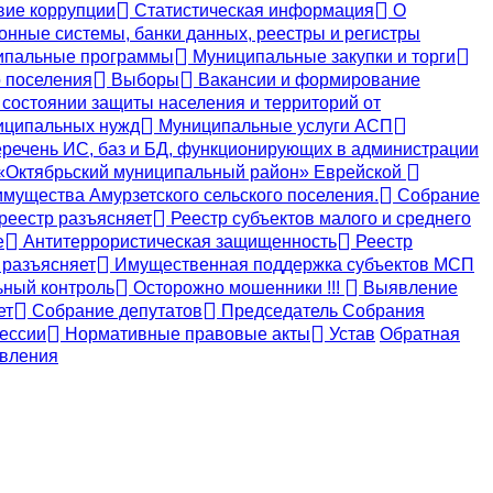
ие коррупции
Статистическая информация
О
ные системы, банки данных, реестры и регистры
пальные программы
Муниципальные закупки и торги
 поселения
Выборы
Вакансии и формирование
состоянии защиты населения и территорий от
ниципальных нужд
Муниципальные услуги АСП
речень ИС, баз и БД, функционирующих в администрации
 «Октябрьский муниципальный район» Еврейской
мущества Амурзетского сельского поселения.
Собрание
реестр разъясняет
Реестр субъектов малого и среднего
е
Антитеррористическая защищенность
Реестр
 разъясняет
Имущественная поддержка субъектов МСП
ный контроль
Осторожно мошенники !!!
Выявление
ет
Собрание депутатов
Председатель Собрания
ессии
Нормативные правовые акты
Устав
Обратная
вления