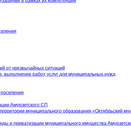
изациями в рамках их компетенции
селения
ий от чрезвычайных ситуаций
, выполнение работ, услуг для муниципальных нужд
о поселения
ации Амурзетского СП
 территории муниципального образования «Октябрьский м
нды и приватизации муниципального имущества Амурзетско