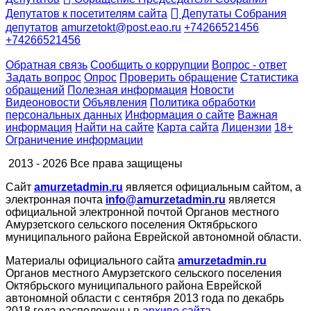
Депутатов к посетителям сайта
Депутаты Собрания
депутатов
amurzetokt@post.eao.ru
+74266521456
+74266521456
Обратная связь
Сообщить о коррупции
Вопрос - ответ
Задать вопрос
Опрос
Проверить обращение
Статистика
обращений
Полезная информация
Новости
Видеоновости
Объявления
Политика обработки
персональных данных
Информация о сайте
Важная
информация
Найти на сайте
Карта сайта
Лицензии
18+
Ограничение информации
2013 - 2026 Все права защищены
Сайт
amurzetadmin.ru
является официальным сайтом, а
электронная почта
info@amurzetadmin.ru
является
официальной электронной почтой Органов местного
Амурзетского сельского поселения Октябрьского
муниципального района Еврейской автономной области.
Материалы официального сайта
amurzetadmin.ru
Органов местного Амурзетского сельского поселения
Октябрьского муниципального района Еврейской
автономной области с сентября 2013 года по декабрь
2018 года расположены в
архиве сайта
.