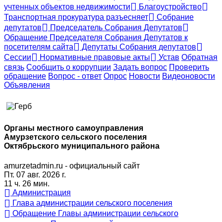
учтенных объектов недвижимости
Благоустройство
Транспортная прокуратура разъесняет
Собрание
депутатов
Председатель Собрания Депутатов
Обращение Председателя Собрания Депутатов к
посетителям сайта
Депутаты Собрания депутатов
Сессии
Нормативные правовые акты
Устав
Обратная
связь
Сообщить о коррупции
Задать вопрос
Проверить
обращение
Вопрос - ответ
Опрос
Новости
Видеоновости
Объявления
Органы местного самоуправления
Амурзетского сельского поселения
Октябрьского муниципального района
amurzetadmin.ru - официальный сайт
Пт. 07 авг. 2026 г.
11 ч. 26 мин.
Администрация
Глава администрации сельского поселения
Обращение Главы администрации сельского