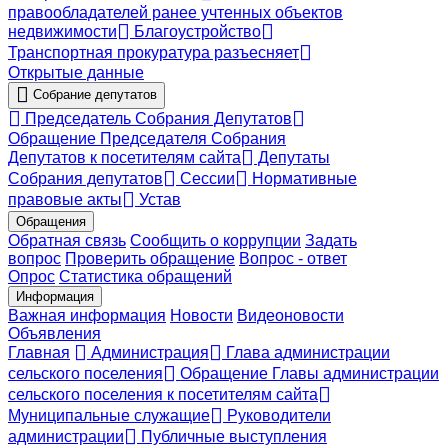
правообладателей ранее учтенных объектов
недвижимости
Благоустройство
Транспортная прокуратура разъесняет
Открытые данные
Собрание депутатов
Председатель Собрания Депутатов
Обращение Председателя Собрания
Депутатов к посетителям сайта
Депутаты
Собрания депутатов
Сессии
Нормативные
правовые акты
Устав
Обращения
Обратная связь
Сообщить о коррупции
Задать
вопрос
Проверить обращение
Вопрос - ответ
Опрос
Статистика обращений
Информация
Важная информация
Новости
Видеоновости
Объявления
Главная
Администрация
Глава администрации
сельского поселения
Обращение Главы администрации
сельского поселения к посетителям сайта
Муниципальные служащие
Руководители
администрации
Публичные выступления