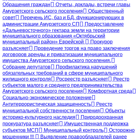
Обращения граждан
Отчеты, доклады, встречи главы
Амурзетского сельского поселения
Общественный
совет
Перечень ИС, баз и БД, функционирующих в
администрации Амурзетского СП
Предоставление
«Дальневосточного» гектара земли на территории
муниципального образования «Октябрьский
муниципальный район» Еврейской
Прокурор
разъясняет
Проведение торгов на право заключения
договоров аренды и приватизации муниципального
имущества Амурзетского сельского поселения.
Собрание депутатов
Профилактика нарушений
обязательных требований в сфере муниципального
жилищного контроля
Росреестр разъясняет
Реестр
субъектов малого и среднего предпринимательства
Амурзетского сельского поселения
Комфортная среда
Социально-экономическое положение
Антитеррористическая защищенность
Реестр
муниципальной собственности поселения
Объекты
историко-культурного наследия
Природоохранная
прокуратура разъясняет
Имущественная поддержка
субъектов МСП
Муниципальный контроль
Осторожно
мошенники !!!
Выявление правообладателей ранее