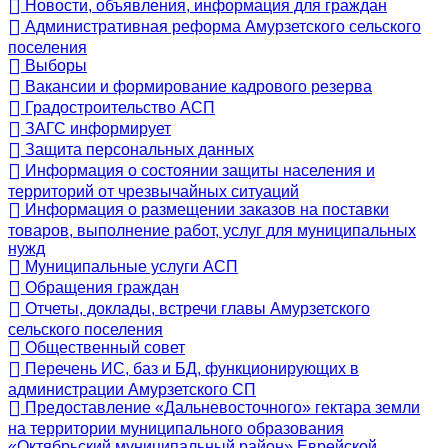
Новости, объявления, информация для граждан
Административная реформа Амурзетского сельского
поселения
Выборы
Вакансии и формирование кадрового резерва
Градостроительство АСП
ЗАГС информирует
Защита персональных данных
Информация о состоянии защиты населения и
территорий от чрезвычайных ситуаций
Информация о размещении заказов на поставки
товаров, выполнение работ, услуг для муниципальных
нужд
Муниципальные услуги АСП
Обращения граждан
Отчеты, доклады, встречи главы Амурзетского
сельского поселения
Общественный совет
Перечень ИС, баз и БД, функционирующих в
администрации Амурзетского СП
Предоставление «Дальневосточного» гектара земли
на территории муниципального образования
«Октябрьский муниципальный район» Еврейской