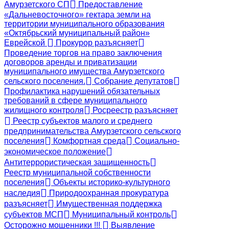
Амурзетского СП
Предоставление
«Дальневосточного» гектара земли на
территории муниципального образования
«Октябрьский муниципальный район»
Еврейской
Прокурор разъясняет
Проведение торгов на право заключения
договоров аренды и приватизации
муниципального имущества Амурзетского
сельского поселения.
Собрание депутатов
Профилактика нарушений обязательных
требований в сфере муниципального
жилищного контроля
Росреестр разъясняет
Реестр субъектов малого и среднего
предпринимательства Амурзетского сельского
поселения
Комфортная среда
Социально-
экономическое положение
Антитеррористическая защищенность
Реестр муниципальной собственности
поселения
Объекты историко-культурного
наследия
Природоохранная прокуратура
разъясняет
Имущественная поддержка
субъектов МСП
Муниципальный контроль
Осторожно мошенники !!!
Выявление