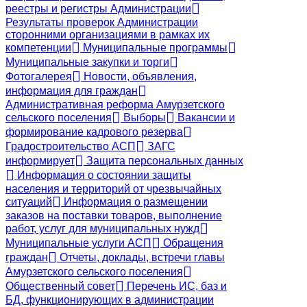
реестры и регистры Администрации
Результаты проверок Администрации
сторонними организациями в рамках их
компетенции
Муниципальные программы
Муниципальные закупки и торги
Фотогалерея
Новости, объявления,
информация для граждан
Административная реформа Амурзетского
сельского поселения
Выборы
Вакансии и
формирование кадрового резерва
Градостроительство АСП
ЗАГС
информирует
Защита персональных данных
Информация о состоянии защиты
населения и территорий от чрезвычайных
ситуаций
Информация о размещении
заказов на поставки товаров, выполнение
работ, услуг для муниципальных нужд
Муниципальные услуги АСП
Обращения
граждан
Отчеты, доклады, встречи главы
Амурзетского сельского поселения
Общественный совет
Перечень ИС, баз и
БД, функционирующих в администрации