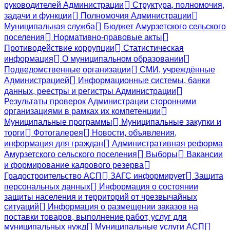
руководителей Администрации
Структура, полномочия,
задачи и функции
Полномочия Администрации
Муниципальная служба
Бюджет Амурзетского сельского
поселения
Нормативно-правовые акты
Противодействие коррупции
Статистическая
информация
О муниципальном образовании
Подведомственные организации
СМИ, учреждённые
Администрацией
Информационные системы, банки
данных, реестры и регистры Администрации
Результаты проверок Администрации сторонними
организациями в рамках их компетенции
Муниципальные программы
Муниципальные закупки и
торги
Фотогалерея
Новости, объявления,
информация для граждан
Административная реформа
Амурзетского сельского поселения
Выборы
Вакансии
и формирование кадрового резерва
Градостроительство АСП
ЗАГС информирует
Защита
персональных данных
Информация о состоянии
защиты населения и территорий от чрезвычайных
ситуаций
Информация о размещении заказов на
поставки товаров, выполнение работ, услуг для
муниципальных нужд
Муниципальные услуги АСП