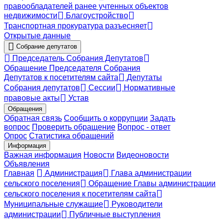
правообладателей ранее учтенных объектов
недвижимости
Благоустройство
Транспортная прокуратура разъесняет
Открытые данные
Собрание депутатов
Председатель Собрания Депутатов
Обращение Председателя Собрания
Депутатов к посетителям сайта
Депутаты
Собрания депутатов
Сессии
Нормативные
правовые акты
Устав
Обращения
Обратная связь
Сообщить о коррупции
Задать
вопрос
Проверить обращение
Вопрос - ответ
Опрос
Статистика обращений
Информация
Важная информация
Новости
Видеоновости
Объявления
Главная
Администрация
Глава администрации
сельского поселения
Обращение Главы администрации
сельского поселения к посетителям сайта
Муниципальные служащие
Руководители
администрации
Публичные выступления