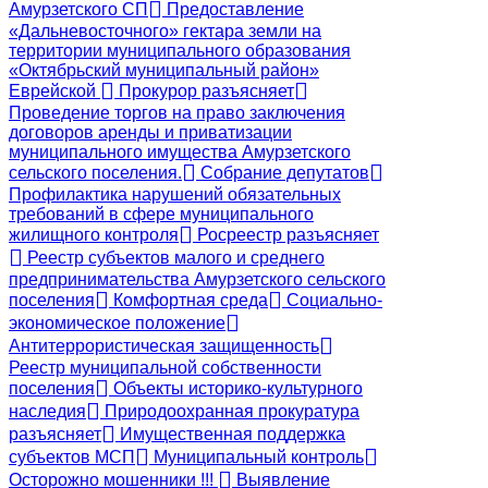
Амурзетского СП
Предоставление
«Дальневосточного» гектара земли на
территории муниципального образования
«Октябрьский муниципальный район»
Еврейской
Прокурор разъясняет
Проведение торгов на право заключения
договоров аренды и приватизации
муниципального имущества Амурзетского
сельского поселения.
Собрание депутатов
Профилактика нарушений обязательных
требований в сфере муниципального
жилищного контроля
Росреестр разъясняет
Реестр субъектов малого и среднего
предпринимательства Амурзетского сельского
поселения
Комфортная среда
Социально-
экономическое положение
Антитеррористическая защищенность
Реестр муниципальной собственности
поселения
Объекты историко-культурного
наследия
Природоохранная прокуратура
разъясняет
Имущественная поддержка
субъектов МСП
Муниципальный контроль
Осторожно мошенники !!!
Выявление