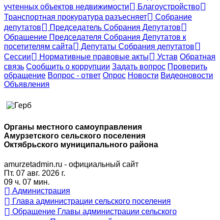
учтенных объектов недвижимости
Благоустройство
Транспортная прокуратура разъесняет
Собрание
депутатов
Председатель Собрания Депутатов
Обращение Председателя Собрания Депутатов к
посетителям сайта
Депутаты Собрания депутатов
Сессии
Нормативные правовые акты
Устав
Обратная
связь
Сообщить о коррупции
Задать вопрос
Проверить
обращение
Вопрос - ответ
Опрос
Новости
Видеоновости
Объявления
Органы местного самоуправления
Амурзетского сельского поселения
Октябрьского муниципального района
amurzetadmin.ru - официальный сайт
Пт. 07 авг. 2026 г.
09 ч. 07 мин.
Администрация
Глава администрации сельского поселения
Обращение Главы администрации сельского