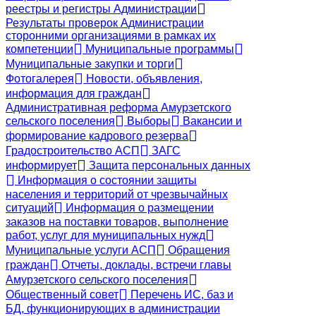
реестры и регистры Администрации
Результаты проверок Администрации
сторонними организациями в рамках их
компетенции
Муниципальные программы
Муниципальные закупки и торги
Фотогалерея
Новости, объявления,
информация для граждан
Административная реформа Амурзетского
сельского поселения
Выборы
Вакансии и
формирование кадрового резерва
Градостроительство АСП
ЗАГС
информирует
Защита персональных данных
Информация о состоянии защиты
населения и территорий от чрезвычайных
ситуаций
Информация о размещении
заказов на поставки товаров, выполнение
работ, услуг для муниципальных нужд
Муниципальные услуги АСП
Обращения
граждан
Отчеты, доклады, встречи главы
Амурзетского сельского поселения
Общественный совет
Перечень ИС, баз и
БД, функционирующих в администрации