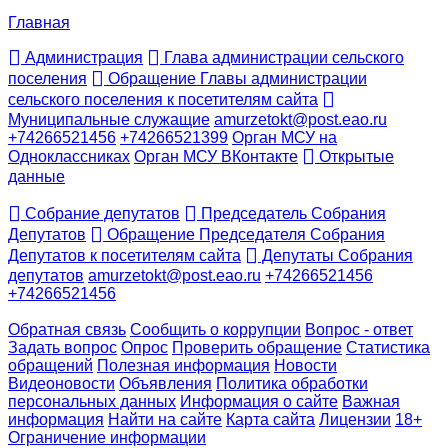
Главная
Администрация
Глава администрации сельского
поселения
Обращение Главы администрации
сельского поселения к посетителям сайта
Муниципальные служащие
amurzetokt@post.eao.ru
+74266521456
+74266521399
Орган МСУ на
Одноклассниках
Орган МСУ ВКонтакте
Открытые
данные
Собрание депутатов
Председатель Собрания
Депутатов
Обращение Председателя Собрания
Депутатов к посетителям сайта
Депутаты Собрания
депутатов
amurzetokt@post.eao.ru
+74266521456
+74266521456
Обратная связь
Сообщить о коррупции
Вопрос - ответ
Задать вопрос
Опрос
Проверить обращение
Статистика
обращений
Полезная информация
Новости
Видеоновости
Объявления
Политика обработки
персональных данных
Информация о сайте
Важная
информация
Найти на сайте
Карта сайта
Лицензии
18+
Ограничение информации