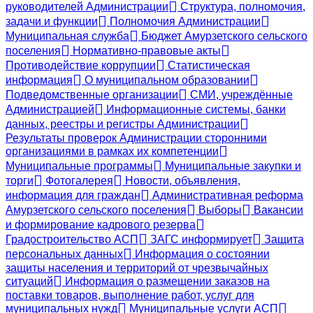
руководителей Администрации
Структура, полномочия,
задачи и функции
Полномочия Администрации
Муниципальная служба
Бюджет Амурзетского сельского
поселения
Нормативно-правовые акты
Противодействие коррупции
Статистическая
информация
О муниципальном образовании
Подведомственные организации
СМИ, учреждённые
Администрацией
Информационные системы, банки
данных, реестры и регистры Администрации
Результаты проверок Администрации сторонними
организациями в рамках их компетенции
Муниципальные программы
Муниципальные закупки и
торги
Фотогалерея
Новости, объявления,
информация для граждан
Административная реформа
Амурзетского сельского поселения
Выборы
Вакансии
и формирование кадрового резерва
Градостроительство АСП
ЗАГС информирует
Защита
персональных данных
Информация о состоянии
защиты населения и территорий от чрезвычайных
ситуаций
Информация о размещении заказов на
поставки товаров, выполнение работ, услуг для
муниципальных нужд
Муниципальные услуги АСП