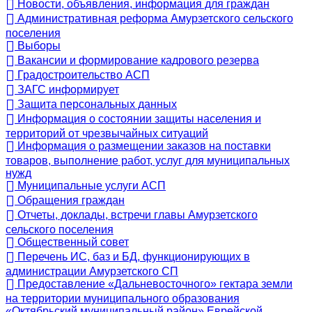
Новости, объявления, информация для граждан
Административная реформа Амурзетского сельского
поселения
Выборы
Вакансии и формирование кадрового резерва
Градостроительство АСП
ЗАГС информирует
Защита персональных данных
Информация о состоянии защиты населения и
территорий от чрезвычайных ситуаций
Информация о размещении заказов на поставки
товаров, выполнение работ, услуг для муниципальных
нужд
Муниципальные услуги АСП
Обращения граждан
Отчеты, доклады, встречи главы Амурзетского
сельского поселения
Общественный совет
Перечень ИС, баз и БД, функционирующих в
администрации Амурзетского СП
Предоставление «Дальневосточного» гектара земли
на территории муниципального образования
«Октябрьский муниципальный район» Еврейской