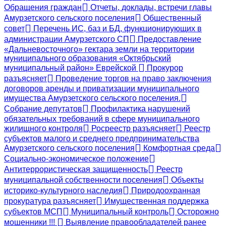
Обращения граждан
Отчеты, доклады, встречи главы
Амурзетского сельского поселения
Общественный
совет
Перечень ИС, баз и БД, функционирующих в
администрации Амурзетского СП
Предоставление
«Дальневосточного» гектара земли на территории
муниципального образования «Октябрьский
муниципальный район» Еврейской
Прокурор
разъясняет
Проведение торгов на право заключения
договоров аренды и приватизации муниципального
имущества Амурзетского сельского поселения.
Собрание депутатов
Профилактика нарушений
обязательных требований в сфере муниципального
жилищного контроля
Росреестр разъясняет
Реестр
субъектов малого и среднего предпринимательства
Амурзетского сельского поселения
Комфортная среда
Социально-экономическое положение
Антитеррористическая защищенность
Реестр
муниципальной собственности поселения
Объекты
историко-культурного наследия
Природоохранная
прокуратура разъясняет
Имущественная поддержка
субъектов МСП
Муниципальный контроль
Осторожно
мошенники !!!
Выявление правообладателей ранее