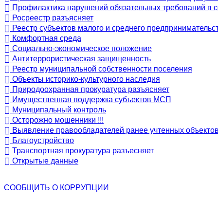
Профилактика нарушений обязательных требований в 
Росреестр разъясняет
Реестр субъектов малого и среднего предпринимательст
Комфортная среда
Социально-экономическое положение
Антитеррористическая защищенность
Реестр муниципальной собственности поселения
Объекты историко-культурного наследия
Природоохранная прокуратура разъясняет
Имущественная поддержка субъектов МСП
Муниципальный контроль
Осторожно мошенники !!!
Выявление правообладателей ранее учтенных объекто
Благоустройство
Транспортная прокуратура разъесняет
Открытые данные
СООБЩИТЬ О
КОРРУПЦИИ