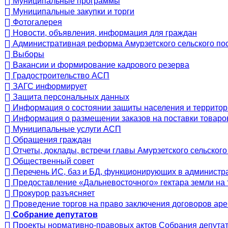
Муниципальные программы
Муниципальные закупки и торги
Фотогалерея
Новости, объявления, информация для граждан
Административная реформа Амурзетского сельского по
Выборы
Вакансии и формирование кадрового резерва
Градостроительство АСП
ЗАГС информирует
Защита персональных данных
Информация о состоянии защиты населения и территор
Информация о размещении заказов на поставки товаров
Муниципальные услуги АСП
Обращения граждан
Отчеты, доклады, встречи главы Амурзетского сельског
Общественный совет
Перечень ИС, баз и БД, функционирующих в администр
Предоставление «Дальневосточного» гектара земли на
Прокурор разъясняет
Проведение торгов на право заключения договоров аре
Собрание депутатов
Проекты нормативно-правовых актов Собрания депута