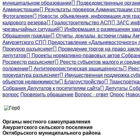
муниципальном образовании
Подведомственные органи
Администрации
Результаты проверок Администрации ст
Фотогалерея
Новости, объявления, информация для гр
кадрового резерва
Градостроительство АСП
ЗАГС инф
чрезвычайных ситуаций
Информация о размещении заказ
Обращения граждан
Отчеты, доклады, встречи главы Ам
Амурзетского СП
Предоставление «Дальневосточного» г
Прокурор разъясняет
Проведение торгов на право заклю
депутатов
Проекты нормативно-правовых актов Собран
Росреестр разъясняет
Реестр субъектов малого и средн
положение
Антитеррористическая защищенность
Реес
прокуратура разъясняет
Имущественная поддержка суб
объектов недвижимости
Благоустройство
Транспортная
Собрания Депутатов к посетителям сайта
Депутаты Собр
вопрос
Проверить обращение
Вопрос - ответ
Опрос
Новос
Органы местного самоуправления
Амурзетского сельского поселения
Октябрьского муниципального района