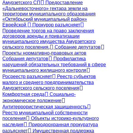
Амурзетского СП
Предоставление
«Дальневосточного» гектара земли на
территории муниципального образования
«Октябрьский муниципальный район»
Еврейской
Прокурор разъясняет
Проведение торгов на право заключения
договоров аренды и приватизации
муниципального имущества Амурзетского
сельского поселения.
Собрание депутатов
Проекты нормативно-правовых актов
Собрания депутатов
Профилактика
нарушений обязательных требований в сфере
муниципального жилищного контроля
Росреестр разъясняет
Реестр субъектов
малого и среднего предпринимательства
Амурзетского сельского поселения
Комфортная среда
Социально-
экономическое положение
Антитеррористическая защищенность
Реестр муниципальной собственности
поселения
Объекты историко-культурного
наследия
Природоохранная прокуратура
разъясняет
Имущественная поддержка