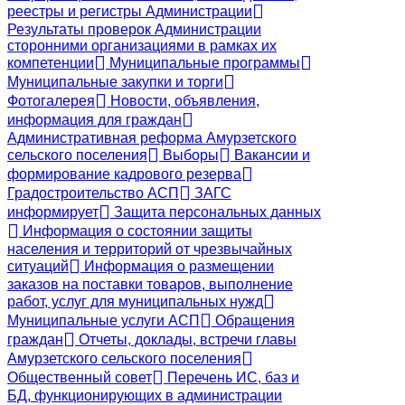
реестры и регистры Администрации
Результаты проверок Администрации
сторонними организациями в рамках их
компетенции
Муниципальные программы
Муниципальные закупки и торги
Фотогалерея
Новости, объявления,
информация для граждан
Административная реформа Амурзетского
сельского поселения
Выборы
Вакансии и
формирование кадрового резерва
Градостроительство АСП
ЗАГС
информирует
Защита персональных данных
Информация о состоянии защиты
населения и территорий от чрезвычайных
ситуаций
Информация о размещении
заказов на поставки товаров, выполнение
работ, услуг для муниципальных нужд
Муниципальные услуги АСП
Обращения
граждан
Отчеты, доклады, встречи главы
Амурзетского сельского поселения
Общественный совет
Перечень ИС, баз и
БД, функционирующих в администрации