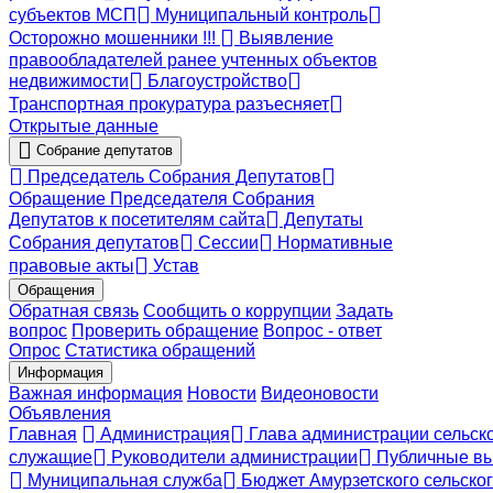
субъектов МСП
Муниципальный контроль
Осторожно мошенники !!!
Выявление
правообладателей ранее учтенных объектов
недвижимости
Благоустройство
Транспортная прокуратура разъесняет
Открытые данные
Собрание депутатов
Председатель Собрания Депутатов
Обращение Председателя Собрания
Депутатов к посетителям сайта
Депутаты
Собрания депутатов
Сессии
Нормативные
правовые акты
Устав
Обращения
Обратная связь
Сообщить о коррупции
Задать
вопрос
Проверить обращение
Вопрос - ответ
Опрос
Статистика обращений
Информация
Важная информация
Новости
Видеоновости
Объявления
Главная
Администрация
Глава администрации сельск
служащие
Руководители администрации
Публичные вы
Муниципальная служба
Бюджет Амурзетского сельско