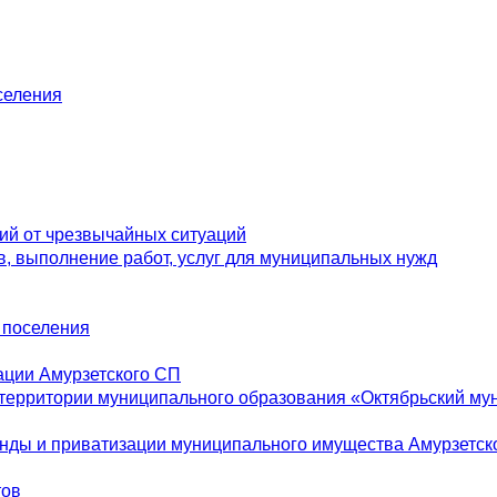
селения
ий от чрезвычайных ситуаций
, выполнение работ, услуг для муниципальных нужд
о поселения
ации Амурзетского СП
 территории муниципального образования «Октябрьский м
нды и приватизации муниципального имущества Амурзетско
тов