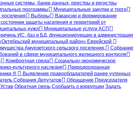
ные системы, банки данных, реестры и регистры
пальные программы
Муниципальные закупки и торги
 поселения
Выборы
Вакансии и формирование
состоянии защиты населения и территорий от
ниципальных нужд
Муниципальные услуги АСП
речень ИС, баз и БД, функционирующих в администрации
 «Октябрьский муниципальный район» Еврейской
мущества Амурзетского сельского поселения.
Собрание
бований в сфере муниципального жилищного контроля
я
Комфортная среда
Социально-экономическое
рико-культурного наследия
Природоохранная
ики !!!
Выявление правообладателей ранее учтенных
тель Собрания Депутатов
Обращение Председателя
Устав
Обратная связь
Сообщить о коррупции
Задать