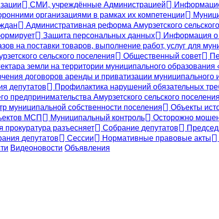
зации
СМИ, учреждённые Администрацией
Информацион
оронними организациями в рамках их компетенции
Муници
аждан
Административная реформа Амурзетского сельского
ормирует
Защита персональных данных
Информация о 
ов на поставки товаров, выполнение работ, услуг для му
урзетского сельского поселения
Общественный совет
Пе
ектара земли на территории муниципального образования
чения договоров аренды и приватизации муниципального и
ия депутатов
Профилактика нарушений обязательных тре
его предпринимательства Амурзетского сельского поселени
тр муниципальной собственности поселения
Объекты исто
ъектов МСП
Муниципальный контроль
Осторожно мошенн
 прокуратура разъесняет
Собрание депутатов
Председа
ания депутатов
Сессии
Нормативные правовые акты
ти
Видеоновости
Объявления