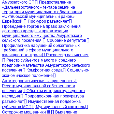
Амурзетского СП
Предоставление
«Дальневосточного» гектара земли на
территории муниципального образования
«Октябрьский муниципальный район»
Еврейской
Прокурор разъясняет
Проведение торгов на право заключения
договоров аренды и приватизации
муниципального имущества Амурзетского
сельского поселения.
Собрание депутатов
Профилактика нарушений обязательных
требований в сфере муниципального
жилищного контроля
Росреестр разъясняет
Реестр субъектов малого и среднего
предпринимательства Амурзетского сельского
поселения
Комфортная среда
Социально-
экономическое положение
Антитеррористическая защищенность
Реестр муниципальной собственности
поселения
Объекты историко-культурного
наследия
Природоохранная прокуратура
разъясняет
Имущественная поддержка
субъектов МСП
Муниципальный контроль
Осторожно мошенники !!!
Выявление