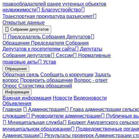
правообладателей ранее учтенных объектов
недвижимости
Благоустройство
Транспортная прокуратура разъесняет
Открытые данные
Собрание депутатов
Председатель Собрания Депутатов
Обращение Председателя Собрания
Депутатов к посетителям сайта
Депутаты
Собрания депутатов
Сессии
Нормативные
правовые акты
Устав
Обращения
Обратная связь
Сообщить о коррупции
Задать
вопрос
Проверить обращение
Вопрос - ответ
Опрос
Статистика обращений
Информация
Важная информация
Новости
Видеоновости
Объявления
Главная
Администрация
Глава администрации сельск
служащие
Руководители администрации
Публичные вы
Муниципальная служба
Бюджет Амурзетского сельско
муниципальном образовании
Подведомственные органи
Администрации
Результаты проверок Администрации ст