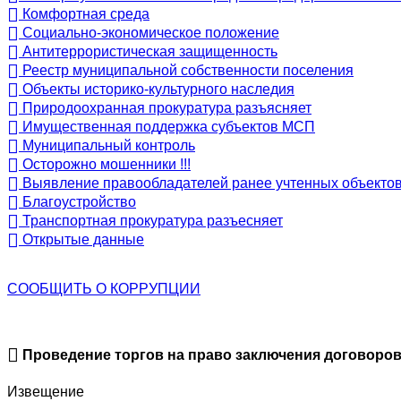
Комфортная среда
Социально-экономическое положение
Антитеррористическая защищенность
Реестр муниципальной собственности поселения
Объекты историко-культурного наследия
Природоохранная прокуратура разъясняет
Имущественная поддержка субъектов МСП
Муниципальный контроль
Осторожно мошенники !!!
Выявление правообладателей ранее учтенных объекто
Благоустройство
Транспортная прокуратура разъесняет
Открытые данные
СООБЩИТЬ О
КОРРУПЦИИ
Проведение торгов на право заключения договоров
Извещение