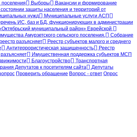
 поселения
Выборы
Вакансии и формирование
состоянии защиты населения и территорий от
ниципальных нужд
Муниципальные услуги АСП
речень ИС, баз и БД, функционирующих в администрации
 «Октябрьский муниципальный район» Еврейской
мущества Амурзетского сельского поселения.
Собрание
реестр разъясняет
Реестр субъектов малого и среднего
е
Антитеррористическая защищенность
Реестр
 разъясняет
Имущественная поддержка субъектов МСП
движимости
Благоустройство
Транспортная
ания Депутатов к посетителям сайта
Депутаты
вопрос
Проверить обращение
Вопрос - ответ
Опрос