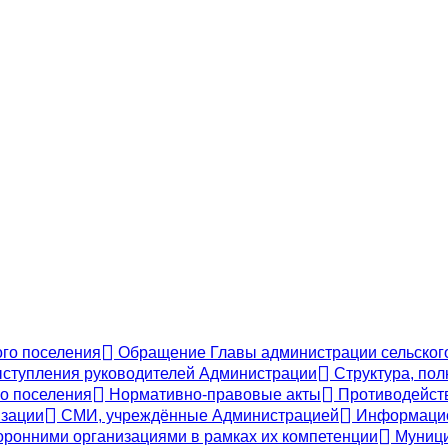
ого поселения
Обращение Главы администрации сельского
ступления руководителей Администрации
Структура, пол
го поселения
Нормативно-правовые акты
Противодейств
зации
СМИ, учреждённые Администрацией
Информацион
оронними организациями в рамках их компетенции
Муници