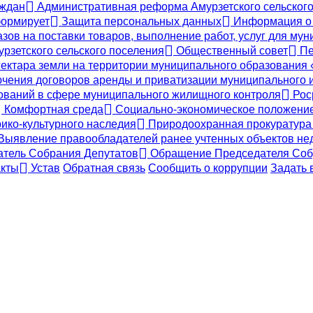
аждан
Административная реформа Амурзетского сельского
ормирует
Защита персональных данных
Информация о 
ов на поставки товаров, выполнение работ, услуг для му
урзетского сельского поселения
Общественный совет
Пе
ектара земли на территории муниципального образования
чения договоров аренды и приватизации муниципального и
ваний в сфере муниципального жилищного контроля
Рос
Комфортная среда
Социально-экономическое положени
ико-культурного наследия
Природоохранная прокуратура
Выявление правообладателей ранее учтенных объектов не
тель Собрания Депутатов
Обращение Председателя Собр
кты
Устав
Обратная связь
Сообщить о коррупции
Задать 