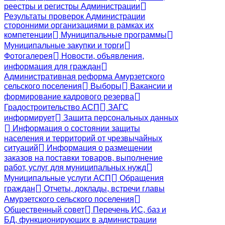
реестры и регистры Администрации
Результаты проверок Администрации
сторонними организациями в рамках их
компетенции
Муниципальные программы
Муниципальные закупки и торги
Фотогалерея
Новости, объявления,
информация для граждан
Административная реформа Амурзетского
сельского поселения
Выборы
Вакансии и
формирование кадрового резерва
Градостроительство АСП
ЗАГС
информирует
Защита персональных данных
Информация о состоянии защиты
населения и территорий от чрезвычайных
ситуаций
Информация о размещении
заказов на поставки товаров, выполнение
работ, услуг для муниципальных нужд
Муниципальные услуги АСП
Обращения
граждан
Отчеты, доклады, встречи главы
Амурзетского сельского поселения
Общественный совет
Перечень ИС, баз и
БД, функционирующих в администрации