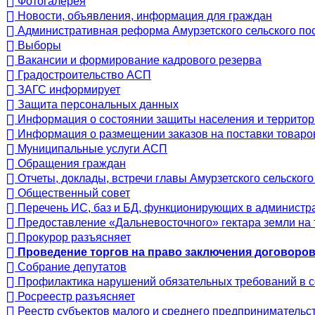
Фотогалерея
Новости, объявления, информация для граждан
Административная реформа Амурзетского сельского по
Выборы
Вакансии и формирование кадрового резерва
Градостроительство АСП
ЗАГС информирует
Защита персональных данных
Информация о состоянии защиты населения и территор
Информация о размещении заказов на поставки товаров
Муниципальные услуги АСП
Обращения граждан
Отчеты, доклады, встречи главы Амурзетского сельског
Общественный совет
Перечень ИС, баз и БД, функционирующих в администр
Предоставление «Дальневосточного» гектара земли на
Прокурор разъясняет
Проведение торгов на право заключения договоро
Собрание депутатов
Профилактика нарушений обязательных требований в 
Росреестр разъясняет
Реестр субъектов малого и среднего предпринимательст