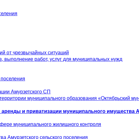
селения
ий от чрезвычайных ситуаций
, выполнение работ, услуг для муниципальных нужд
о поселения
ации Амурзетского СП
 территории муниципального образования «Октябрьский м
в аренды и приватизации муниципального имущества А
сфере муниципального жилищного контроля
ва Амурзетского сельского поселения