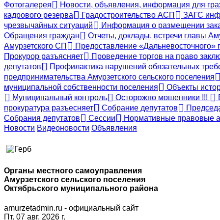
Фотогалерея
Новости, объявления, информация для гр
кадрового резерва
Градостроительство АСП
ЗАГС инф
чрезвычайных ситуаций
Информация о размещении заказ
Обращения граждан
Отчеты, доклады, встречи главы Ам
Амурзетского СП
Предоставление «Дальневосточного» г
Прокурор разъясняет
Проведение торгов на право заклю
депутатов
Профилактика нарушений обязательных требо
предпринимательства Амурзетского сельского поселения
муниципальной собственности поселения
Объекты истор
Муниципальный контроль
Осторожно мошенники !!!
прокуратура разъесняет
Собрание депутатов
Председа
Собрания депутатов
Сессии
Нормативные правовые а
Новости
Видеоновости
Объявления
Органы местного самоуправления
Амурзетского сельского поселения
Октябрьского муниципального района
amurzetadmin.ru - официальный сайт
Пт. 07 авг. 2026 г.